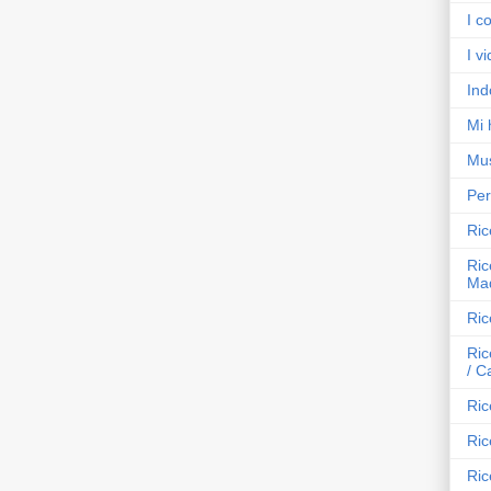
I co
I v
Ind
Mi 
Mus
Per
Ric
Ric
Mad
Ric
Ric
/ C
Ric
Ric
Ric