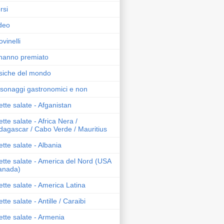
rsi
ideo
ovinelli
hanno premiato
iche del mondo
sonaggi gastronomici e non
ette salate - Afganistan
ette salate - Africa Nera /
agascar / Cabo Verde / Mauritius
ette salate - Albania
ette salate - America del Nord (USA
anada)
ette salate - America Latina
ette salate - Antille / Caraibi
ette salate - Armenia