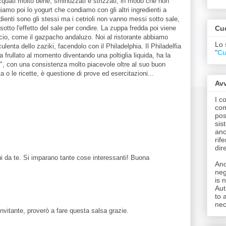
acquati molto bene, sminuzzati e strizzati, in modo che non
iamo poi lo yogurt che condiamo con gli altri ingredienti a
dienti sono gli stessi ma i cetrioli non vanno messi sotto sale,
Cuc
otto l'effetto del sale per condire. La zuppa fredda poi viene
cio, come il gazpacho andaluzo. Noi al ristorante abbiamo
Lo 
lenta dello zaziki, facendolo con il Philadelphia. Il Philadelfia
"
Cu
ma frullato al momento diventando una poltiglia liquida, ha la
e", con una consistenza molto piacevole oltre al suo buon
 o le ricette, è questione di prove ed esercitazioni...
Avv
I c
com
pos
sis
ano
rif
dir
i da te. Si imparano tante cose interessanti! Buona
Ano
neg
is 
Aut
to 
nec
nvitante, proverò a fare questa salsa grazie.