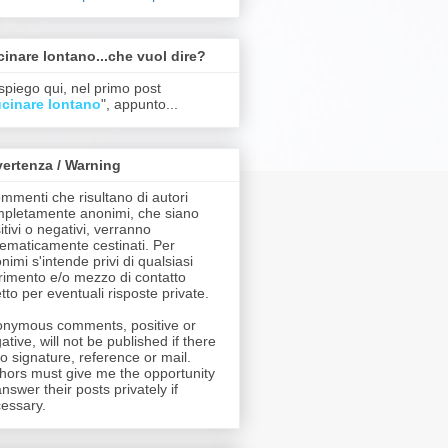
inare lontano...che vuol dire?
spiego qui, nel primo post
cinare lontano
", appunto...
ertenza / Warning
ommenti che risultano di autori
pletamente anonimi, che siano
itivi o negativi, verranno
tematicamente cestinati. Per
nimi s'intende privi di qualsiasi
erimento e/o mezzo di contatto
etto per eventuali risposte private.
nymous comments, positive or
ative, will not be published if there
no signature, reference or mail.
hors must give me the opportunity
answer their posts privately if
essary.