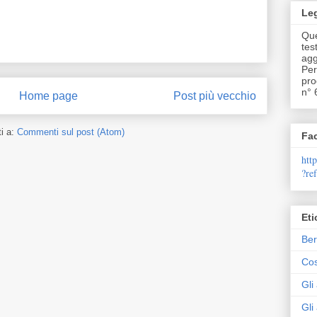
Leg
Que
tes
agg
Per
pro
n° 
Home page
Post più vecchio
ti a:
Commenti sul post (Atom)
Fa
htt
?re
Eti
Ber
Cos
Gli
Gli 