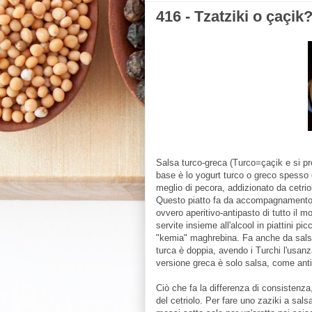
416 - Tzatziki o çaçik
Salsa turco-greca (Turco=çaçik e si pr
base è lo yogurt turco o greco spesso
meglio di pecora, addizionato da cetriol
Questo piatto fa da accompagnamento al
ovvero aperitivo-antipasto di tutto il m
servite insieme all'alcool in piattini pi
"kemia" maghrebina. Fa anche da salsa r
turca è doppia, avendo i Turchi l'usan
versione greca è solo salsa, come anti
Ciò che fa la differenza di consistenza
del cetriolo. Per fare uno zaziki a sals