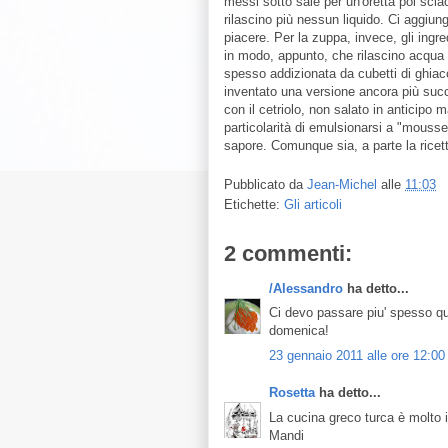
messi sotto sale per un'oretta poi sci
rilascino più nessun liquido. Ci aggiung
piacere. Per la zuppa, invece, gli ingre
in modo, appunto, che rilascino acqua s
spesso addizionata da cubetti di ghiac
inventato una versione ancora più succu
con il cetriolo, non salato in anticipo 
particolarità di emulsionarsi a "mouss
sapore. Comunque sia, a parte la ricetta
Pubblicato da
Jean-Michel
alle
11:03
Etichette:
Gli articoli
2 commenti:
/Alessandro
ha detto...
Ci devo passare piu' spesso qu
domenica!
23 gennaio 2011 alle ore 12:00
Rosetta
ha detto...
La cucina greco turca è molto i
Mandi