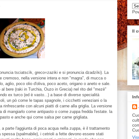
?
Po
Il 
onuncia tsciatscìk, greco=zaziki e si pronuncia dzadzìki). La
 e cremoso, nella versione intera e non "magra", di mucca o
o, aglio, poco olio d'oliva, poco aceto, origano o aneto e sale.
 bere (raki in Turchia, Ouzo in Grecia) nel rito del "mezè"
ondo ex turco (ed è vasto...) a base di diverse specialità
Inf
ccoli, un pò come le tapas spagnole, i cicchetti veneziani o la
infrescante con alcuni piatti di carne alla griglia. La versione
za di mangiarlo come antipasto o come zuppa fredda l'estate. la
Cuo
pasto e anche qui come salsa per carne grigliata.
cul
con
, a parte l'aggiunta di poca acqua nella zuppa, è il trattamento
Cuc
a spessa (spalmabile), i cetrioli a fette devono essere stati
Vis