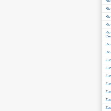
Ric
Ric
Ric
Ric
Ric
Cec
Ric
Ric
Zuc
Zuc
Zuc
Zuc
Zuc
Zuc
Zuc